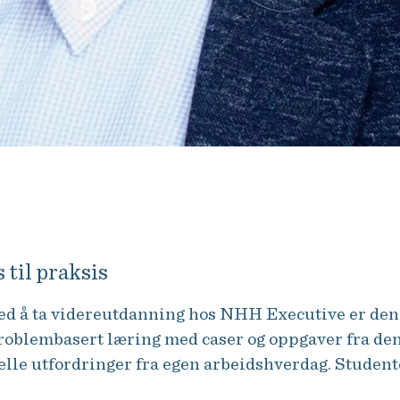
igbar verden der endringene skjer
ger og innsats, sier Arve Stenrud.
 til praksis
 med å ta videreutdanning hos NHH Executive er de
roblembasert læring med caser og oppgaver fra den
elle utfordringer fra egen arbeidshverdag. Studente