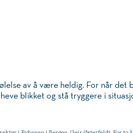
følelse av å være heldig. For når det b
eve blikket og stå tryggere i situasj
ektør i Bybanen i Bergen, Geir Østerfeldt. For to år