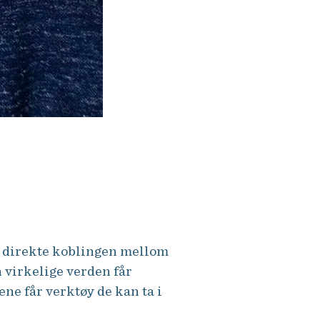
 raskt. Videreutdanning har vært
n direkte koblingen mellom
 virkelige verden får
ne får verktøy de kan ta i