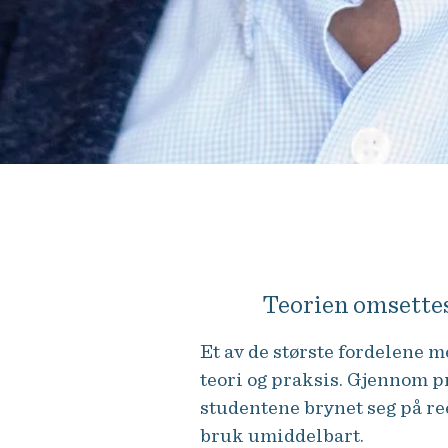
–
Vi lever i en stadig mer uforuts
en investering verdt både tid, pen
Teorien omsettes
Et av de største fordelene
teori og praksis. Gjennom p
studentene brynet seg på re
bruk umiddelbart.