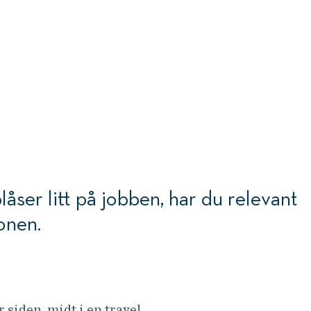
låser litt på jobben, har du relevant
onen.
 siden, midt i en travel