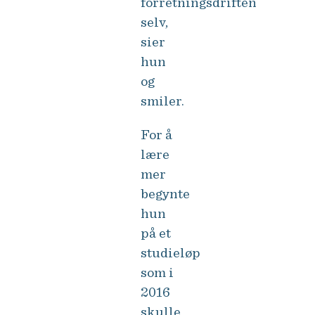
forretningsdriften
selv,
sier
hun
og
smiler.
For å
lære
mer
begynte
hun
på et
studieløp
som i
2016
skulle