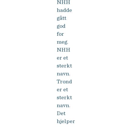
NHH
hadde
gått
god
for
meg.
NHH
er et
sterkt
navn.
Trond
er et
sterkt
navn.
Det
hjelper