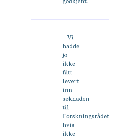
godkjent.
Søk nå: NHH Executive MBA
– Vi
hadde
jo
ikke
fått
levert
inn
søknaden
til
Forskningsrådet
hvis
ikke