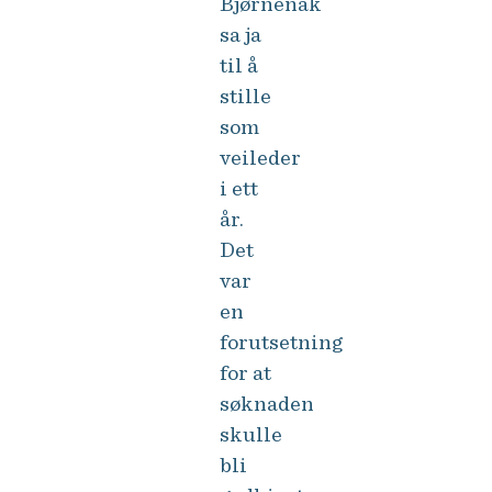
Bjørnenak
sa ja
til å
stille
som
veileder
i ett
år.
Det
var
en
forutsetning
for at
søknaden
skulle
bli