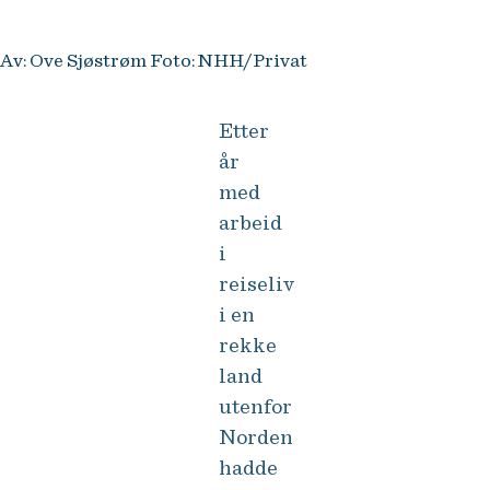
Av: Ove Sjøstrøm Foto: NHH/Privat
Etter
år
med
arbeid
i
reiseliv
i en
rekke
land
utenfor
Norden
hadde