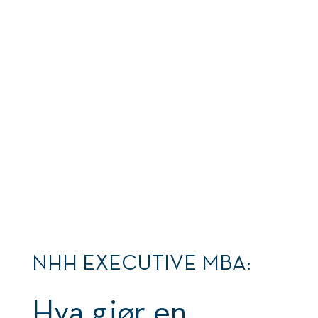
... tok hun
videreutdanning hos
NHH og fikk én
million kroner for å
realisere
forretningsideen.
NHH EXECUTIVE MBA:
Hva gjør en