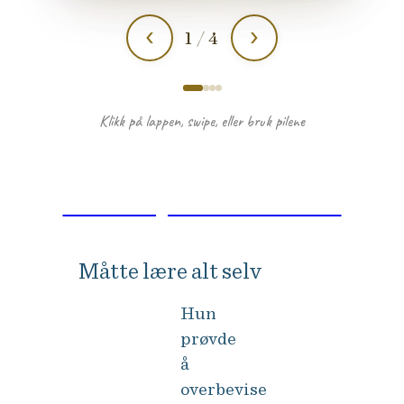
Ta neste steg: NHH Executive MBA
Måtte lære alt selv
Hun
prøvde
å
overbevise