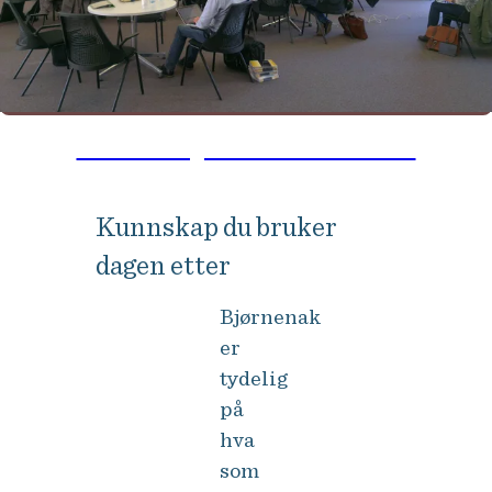
Ta neste steg: NHH Executive MBA
Kunnskap du bruker
dagen etter
Bjørnenak
er
tydelig
på
hva
som