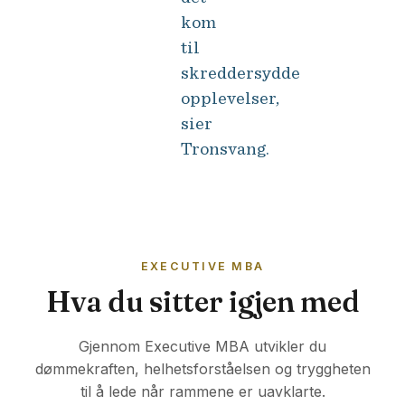
kom
til
skreddersydde
opplevelser,
sier
Tronsvang.