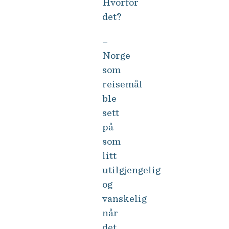
Hvorfor
det?
–
Norge
som
reisemål
ble
sett
på
som
litt
utilgjengelig
og
vanskelig
når
det