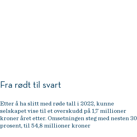
2023 var et utfordrende år for
reklamebransjen, så det er ekstra
gledelig at vi klarte å øke
inntektene såpass mye.
Cecilie Sørum Eriksrud, daglig leder i Max Social
Fra rødt til svart
Etter å ha slitt med røde tall i 2022, kunne
selskapet vise til et overskudd på 1,7 millioner
kroner året etter. Omsetningen steg med nesten 30
prosent, til 54,8 millioner kroner