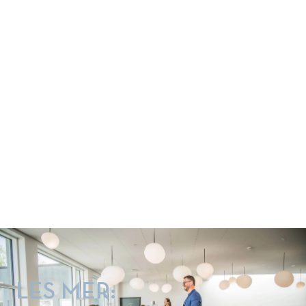
NHH Executive tilbyr etter- og
videreutdanning for erfarne
ledere og fagspesialister i
næringsliv og offentlig
forvaltning. Dette er noen av våre
programmer. Les mer her:
LES MER: