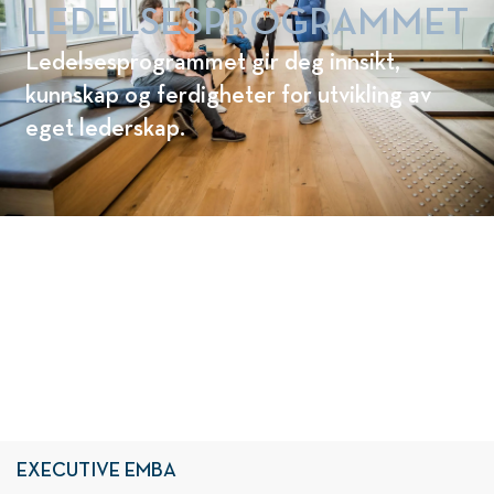
LEDELSESPROGRAMMET
Ledelsesprogrammet gir deg innsikt,
kunnskap og ferdigheter for utvikling av
eget lederskap.
FINN UT HVILKET STUDIE FRA NHH
EXECUTIVE SOM PASSER FOR
DEG
EXECUTIVE EMBA