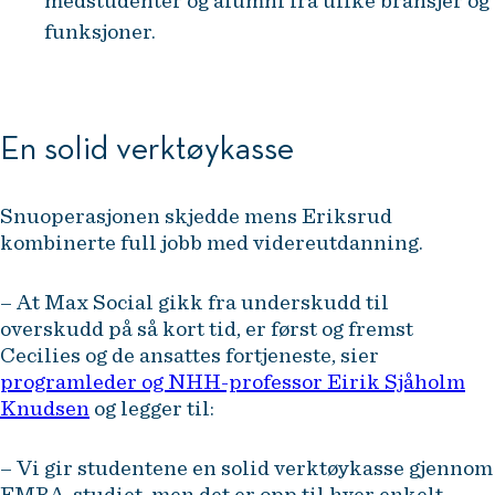
medstudenter og alumni fra ulike bransjer og
funksjoner.
En solid verktøykasse
Snuoperasjonen skjedde mens Eriksrud
kombinerte full jobb med videreutdanning.
– At Max Social gikk fra underskudd til
overskudd på så kort tid, er først og fremst
Cecilies og de ansattes fortjeneste, sier
programleder og NHH-professor Eirik Sjåholm
Knudsen
og legger til:
– Vi gir studentene en solid verktøykasse gjennom
EMBA-studiet, men det er opp til hver enkelt