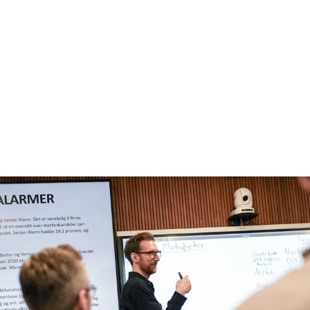
Programmet legger stor vekt på
hvordan teknologiske trender
påvirker konkurransebildet og
hvilke strategiske grep som
kreves for å ligge i forkant.
Eirik Sjåholm Knudsen, programleder og NHH-
professor