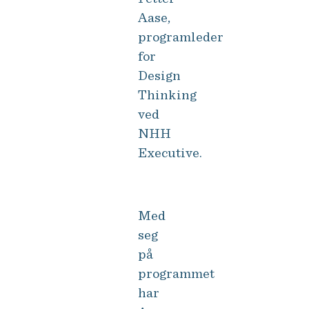
Aase,
programleder
for
Design
Thinking
ved
NHH
Executive.
Lær Design Thinking i Oslo og Bergen
Med
seg
på
programmet
har