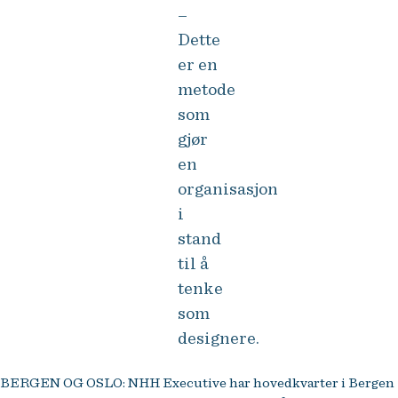
–
Dette
er en
metode
som
gjør
en
organisasjon
i
stand
til å
tenke
som
designere.
BERGEN OG OSLO: NHH Executive har hovedkvarter i Bergen