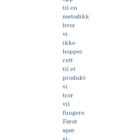
til en
metodikk
hvor
vi
ikke
hopper
rett
til et
produkt
vi
tror
vil
fungere.
Først
spør
vi: