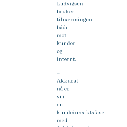
Ludvigsen
bruker
tilnærmingen
både
mot
kunder
og
internt.
–
Akkurat
nå er
vi i
en
kundeinnsiktsfase
med