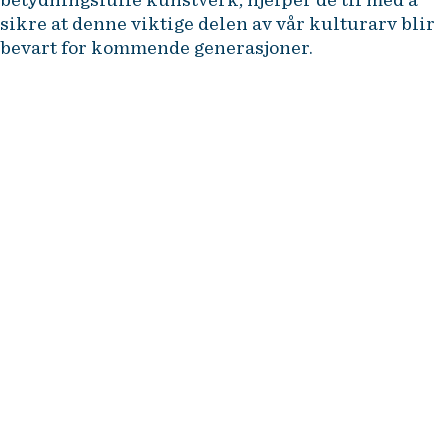
sikre at denne viktige delen av vår kulturarv blir
bevart for kommende generasjoner.
Kunst er en essensiell del av det
som gjør oss til mennesker, sier
Svedman. Det utfordrer oss,
inspirerer oss og hjelper oss å se
verden på nye måter.
Cornelia Svedman