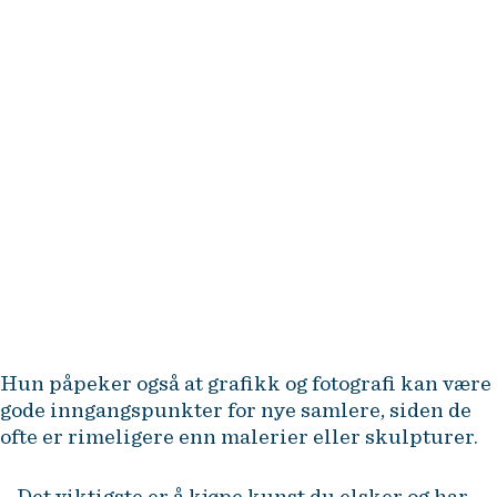
Se etter kunstnere som viser en
unik visjon og en sterk teknisk
dyktighet. Følg med på hvem som
stiller ut på anerkjente gallerier
og blir lagt merke til av kritikere
og kuratorer.
Cornelia Svedman
Hun påpeker også at grafikk og fotografi kan være
gode inngangspunkter for nye samlere, siden de
ofte er rimeligere enn malerier eller skulpturer.
– Det viktigste er å kjøpe kunst du elsker og har