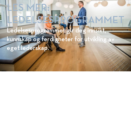
LES MER:
LEDELSESPROGRAMMET
Ledelsesprogrammet gir deg innsikt,
kunnskap og ferdigheter for utvikling av
eget lederskap.
FINN UT HVILKET STUDIE FRA NHH
EXECUTIVE SOM PASSER FOR
DEG