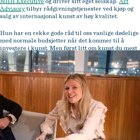
NHH Executive
og driver sitt eget selskap.
Art
Advisory
tilbyr rådgivningstjenester ved kjøp og
salg av internasjonal kunst av høy kvalitet.
Hun har en rekke gode råd til oss vanlige dødelige
med normale budsjetter når det kommer til å
investere i kunst. Men først litt om kunst du mest
sannsynlig du ikke har råd til.