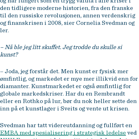
og har fungert som en trygg valuta i alle kriser i
den tidligere moderne historien, fra den franske
til den russiske revolusjonen, annen verdenskrig
og finanskrisen i 2008, sier Cornelia Svedman og
ler.
– Nå ble jeg litt skuffet. Jeg trodde du skulle si
kunst?
– Joda, jeg forstår det. Men kunst er fysisk mer
ømfintlig, og markedet er mye mer illikvid enn for
diamanter. Kunstmarkedet er også ømfintlig for
globale markedskriser. Har du en Rembrandt
eller en Rothko på lur, bør du nok heller sette den
inn på et kunstlager i Sveits og vente ut krisen.
Svedman har tatt videreutdanning og fullført en
EMBA med spesialisering i strategisk ledelse
ved