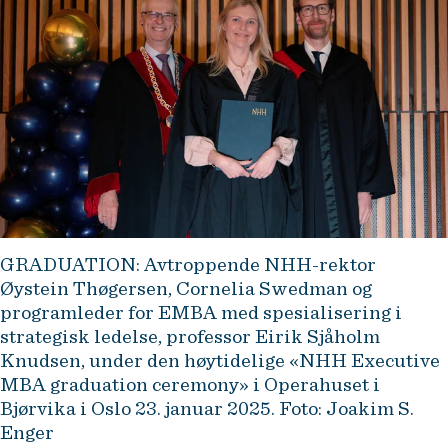
GRADUATION: Avtroppende NHH-rektor
Øystein Thøgersen, Cornelia Swedman og
programleder for EMBA med spesialisering i
strategisk ledelse, professor Eirik Sjåholm
Knudsen, under den høytidelige «NHH Executive
MBA graduation ceremony» i Operahuset i
Bjørvika i Oslo 23. januar 2025. Foto: Joakim S.
Enger