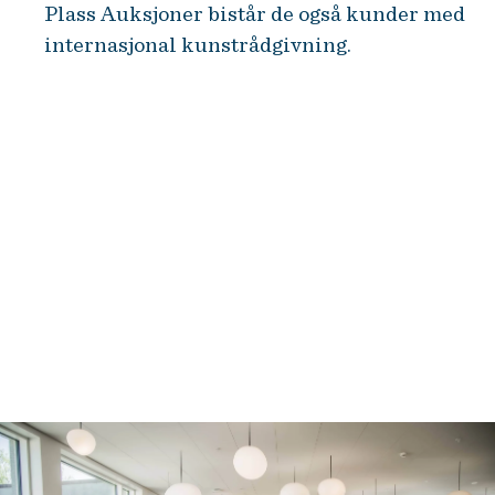
Plass Auksjoner bistår de også kunder med
internasjonal kunstrådgivning.
NHH Executive tilbyr etter- og
videreutdanning for erfarne
ledere og fagspesialister i
næringsliv og offentlig
forvaltning. Dette er noen av våre
programmer. Les mer her: