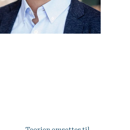
–
Vi lever i en stadig mer
uforutsigbar verden der
endringene skjer raskt.
Videreutdanning har vært en
investering verdt både tid,
penger og innsats, sier Arve
Stenrud.
Teorien omsettes til