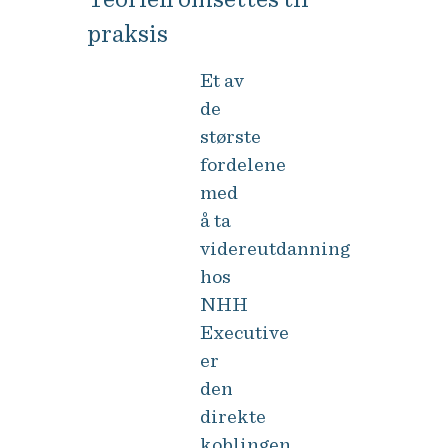
praksis
Et av
de
største
fordelene
med
å ta
videreutdanning
hos
NHH
Executive
er
den
direkte
koblingen