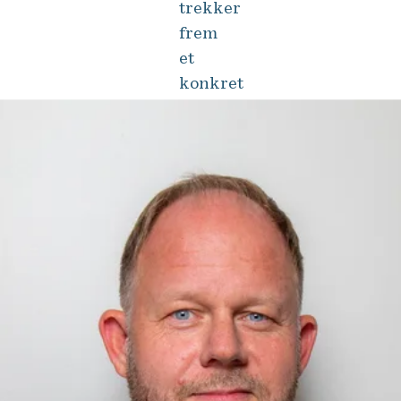
trekker
frem
et
konkret
eksempel: