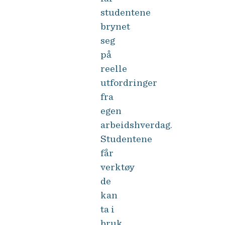
studentene
brynet
seg
på
reelle
utfordringer
fra
egen
arbeidshverdag.
Studentene
får
verktøy
de
kan
ta i
bruk