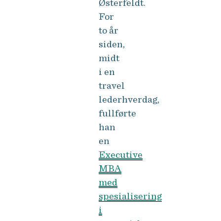
Østerfeldt.
For
to år
siden,
midt
i en
travel
lederhverdag,
fullførte
han
en
Executive
MBA
med
spesialisering
i