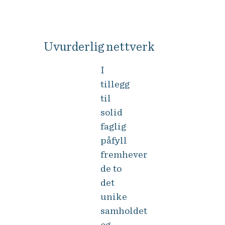
Østerfeldt.
Uvurderlig nettverk
I
tillegg
til
solid
faglig
påfyll
fremhever
de to
det
unike
samholdet
og