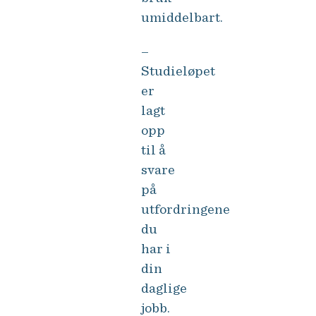
umiddelbart.
–
Studieløpet
er
lagt
opp
til å
svare
på
utfordringene
du
har i
din
daglige
jobb.