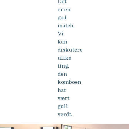
Det
er en
god
match.
Vi
kan
diskutere
ulike
ting,
den
komboen
har
vært
gull
verdt.