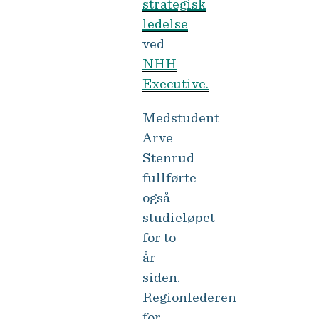
strategisk
ledelse
ved
NHH
Executive.
Medstudent
Arve
Stenrud
fullførte
også
studieløpet
for to
år
siden.
Regionlederen
for