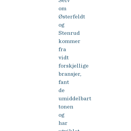
Selv
om
Østerfeldt
og
Stenrud
kommer
fra
vidt
forskjellige
bransjer,
fant
de
umiddelbart
tonen
og
har