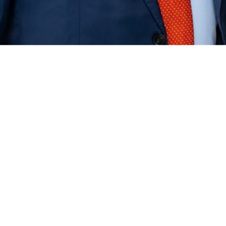
–
Mens jeg gikk på studiet, holdt
vi på med en strategiprosess i
Bybanen. Jeg brukte noen
verktøy rundt ressursstyring, tok
dem med meg rett inn i noen
workshops og fikk frem
resultater som vi har brukt
videre inn i strategien, sier Geir