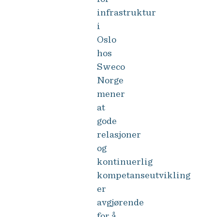
infrastruktur
i
Oslo
hos
Sweco
Norge
mener
at
gode
relasjoner
og
kontinuerlig
kompetanseutvikling
er
avgjørende
for å