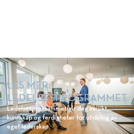
ledere og fagspesialister i
næringsliv og offentlig
forvaltning. Dette er noen av våre
programmer. Les mer her:
LES MER:
LEDELSESPROGRAMMET
Ledelsesprogrammet gir deg innsikt,
kunnskap og ferdigheter for utvikling av
eget lederskap.