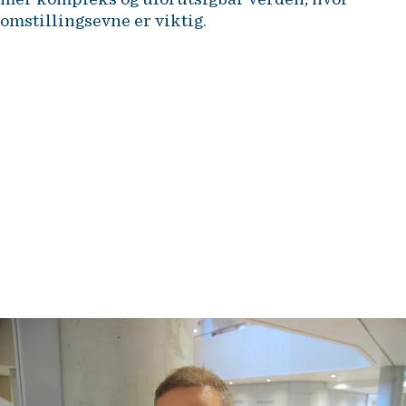
omstillingsevne er viktig.
Det er først og fremst en kreativ
måte å tenke på for å løse
problemer, men også en
rettesnor for å håndtere
utfordringer i prosjekter.
Lars Petter Aase, programleder