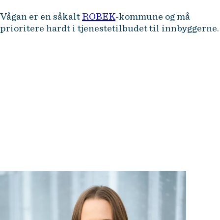
Vågan er en såkalt
ROBEK
-kommune og må
prioritere hardt i tjenestetilbudet til innbyggerne.
Derfor forsøker vi så godt vi kan
å tenke utenfor boksen og jobbe
på tvers av fagmiljøer og
sektorer.
Malin Molaug Lie