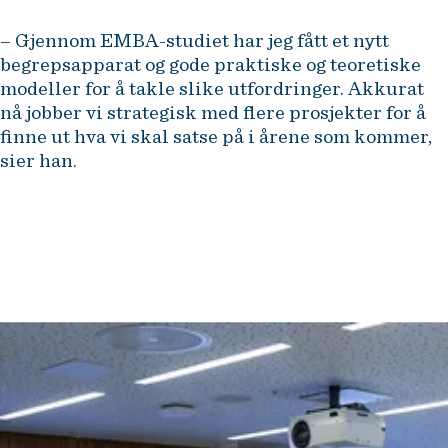
– Gjennom EMBA-studiet har jeg fått et nytt
begrepsapparat og gode praktiske og teoretiske
modeller for å takle slike utfordringer. Akkurat
nå jobber vi strategisk med flere prosjekter for å
finne ut hva vi skal satse på i årene som kommer,
sier han.
Jeg ser på dette som en
investering både i min egen
utvikling og i selskapets
konkurransekraft. I en tid preget
av teknologiske skifter og
geopolitisk usikkerhet, er