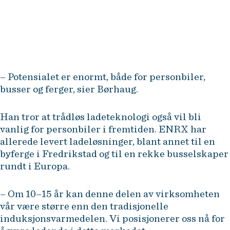
fallgruver finnes, og hva skal til
for å lykkes? Her kommer
kunnskapen fra NHH godt med.
– Potensialet er enormt, både for personbiler,
busser og ferger, sier Børhaug.
Han tror at trådløs ladeteknologi også vil bli
vanlig for personbiler i fremtiden. ENRX har
allerede levert ladeløsninger, blant annet til en
byferge i Fredrikstad og til en rekke busselskaper
rundt i Europa.
– Om 10–15 år kan denne delen av virksomheten
vår være større enn den tradisjonelle
induksjonsvarmedelen. Vi posisjonerer oss nå for