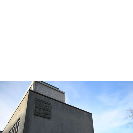
valg og dilemmaer. Selv om vi
jobber i ulike sektorer, er det
overraskende mange fellestrekk.
Disse perspektivene har jeg tatt
med meg inn i jobben min.
Even Børhaug, utviklingsdirektør, ENRX