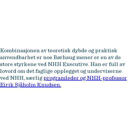
Kombinasjonen av teoretisk dybde og praktisk
anvendbarhet er noe Børhaug mener er en av de
store styrkene ved NHH Executive. Han er full av
lovord om det faglige opplegget og underviserne
ved NHH, særlig
programleder og NHH-professor
Eirik Sjåholm Knudsen.
Det var svært givende å høre
hvordan ledere fra andre
bransjer håndterer strategiske