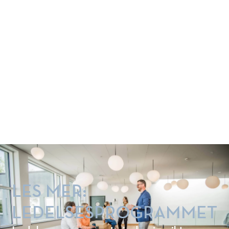
NHH Executive tilbyr etter- og
videreutdanning for erfarne
ledere og fagspesialister i
næringsliv og offentlig
forvaltning. Dette er noen av våre
programmer. Les mer her:
LES MER:
LEDELSESPROGRAMMET