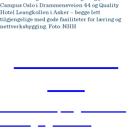
Campus Oslo i Drammensveien 44 og Quality
Hotel Leangkollen i Asker – begge lett
tilgjengelige med gode fasiliteter for læring og
nettverksbygging. Foto: NHH
TA STEGET I
DAG
I en verden preget av rask
endring og økende