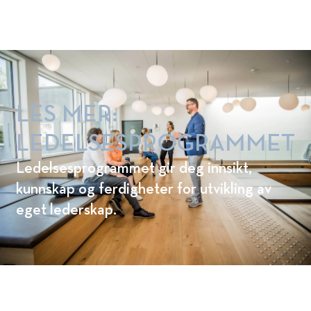
programmer. Les mer her:
LES MER:
LEDELSESPROGRAMMET
Ledelsesprogrammet gir deg innsikt,
kunnskap og ferdigheter for utvikling av
eget lederskap.