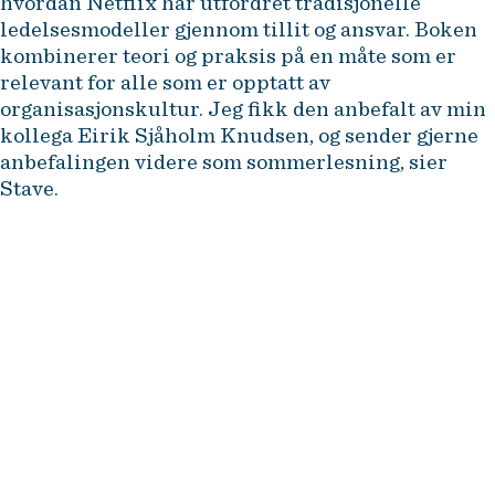
hvordan Netflix har utfordret tradisjonelle
ledelsesmodeller gjennom tillit og ansvar. Boken
kombinerer teori og praksis på en måte som er
relevant for alle som er opptatt av
organisasjonskultur. Jeg fikk den anbefalt av min
kollega Eirik Sjåholm Knudsen, og sender gjerne
anbefalingen videre som sommerlesning, sier
Stave.
NHH Executive tilbyr etter- og
videreutdanning for erfarne
ledere og fagspesialister i
næringsliv og offentlig
forvaltning. Dette er noen av våre