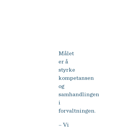
Her får de mulighet til å fordype
seg i sentrale temaer som
innovasjon, samordning og
bærekraft, sier Løseth.
Målet
er å
styrke
kompetansen
og
samhandlingen
i
forvaltningen.
– Vi