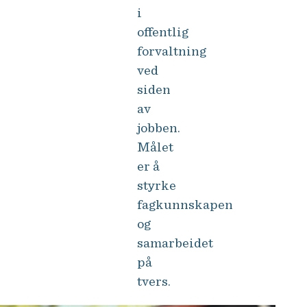
i
offentlig
forvaltning
ved
siden
av
jobben.
Målet
er å
styrke
fagkunnskapen
og
samarbeidet
på
tvers.