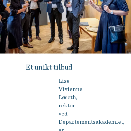
Et unikt tilbud
Lise
Vivienne
Løseth,
rektor
ved
Departementsakademiet,
er