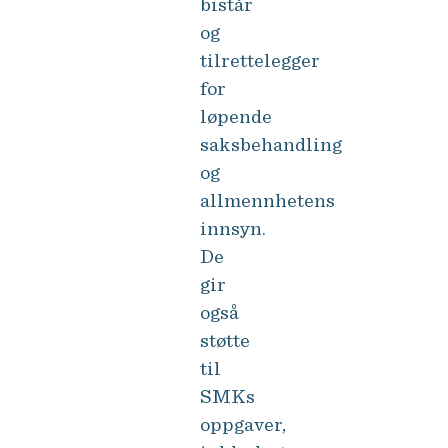
bistår
og
tilrettelegger
for
løpende
saksbehandling
og
allmennhetens
innsyn.
De
gir
også
støtte
til
SMKs
oppgaver,