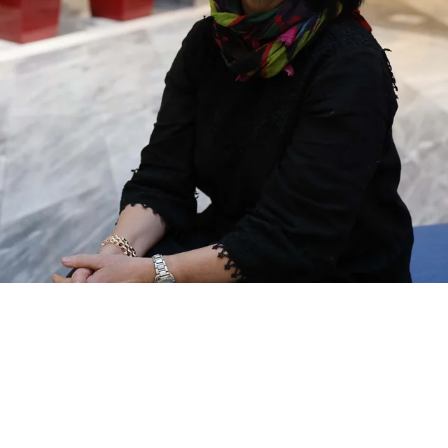
– Vi er stolte over å kunne tilby
våre ansatte en skreddersydd
videreutdanning av høy kvalitet.