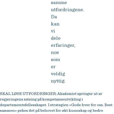
samme
utfordringene.
Da
kan
vi
dele
erfaringer,
noe
som
er
veldig
nyttig.
SKAL LØSE UTFORDRINGER: Akademiet springer ut av
regjeringens satsing på kompetanseutvikling i
departementsfellesskapet. I strategien «Gode hver for oss. Best
sammen» pekes det på behovet for økt kunnskap og bedre