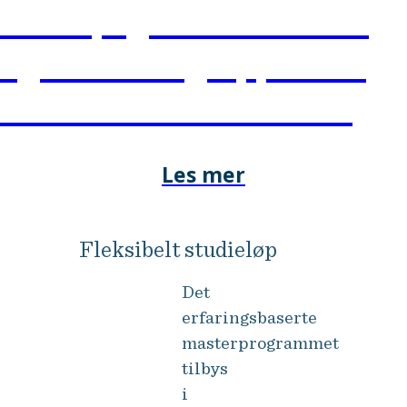
vår tid, og hvordan stats-
og forvaltningsapparatet
kan bidra til å løse dem.
Les mer
Fleksibelt studieløp
Det
erfaringsbaserte
masterprogrammet
tilbys
i