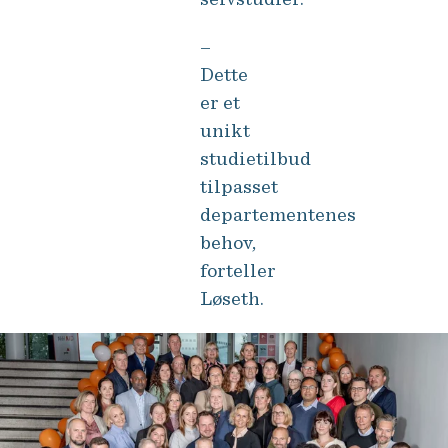
–
Dette
er et
unikt
studietilbud
tilpasset
departementenes
behov,
forteller
Løseth.