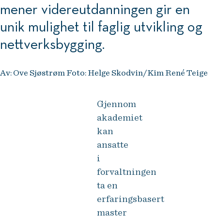
mener videreutdanningen gir en
unik mulighet til faglig utvikling og
nettverksbygging.
Av: Ove Sjøstrøm Foto: Helge Skodvin/Kim René Teige
Gjennom
akademiet
kan
ansatte
i
forvaltningen
ta en
erfaringsbasert
master