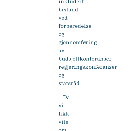
inkludert
bistand
ved
forberedelse
og
gjennomføring
av
budsjettkonferanser,
regjeringskonferanser
og
statsråd.
– Da
vi
fikk
vite
om