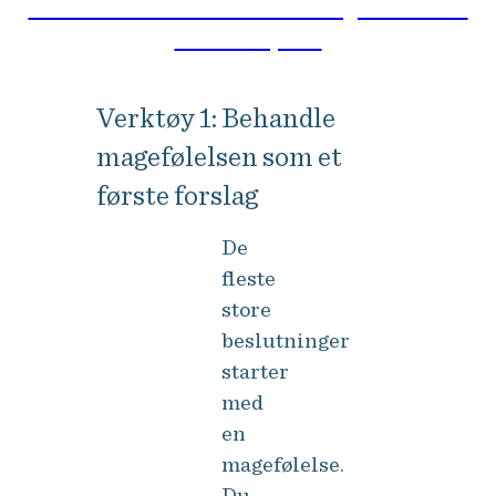
Er du klar for å ta bedre beslutninger? Les mer
om verktøyene.
Verktøy 1: Behandle
magefølelsen som et
første forslag
De
fleste
store
beslutninger
starter
med
en
magefølelse.