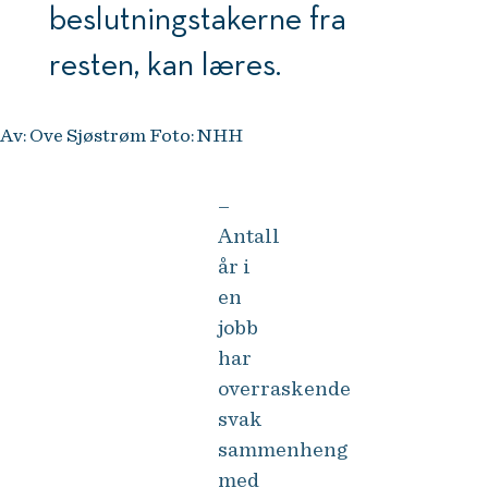
beslutningstakerne fra
resten, kan læres.
Av: Ove Sjøstrøm Foto: NHH
–
Antall
år i
en
jobb
har
overraskende
svak
sammenheng
med