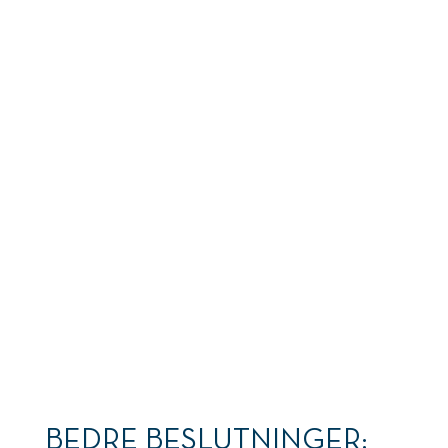
Hvordan unngår du
det?
BEDRE BESLUTNINGER: