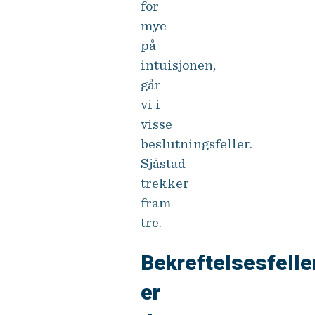
for
mye
på
intuisjonen,
går
vi i
visse
beslutningsfeller.
Sjåstad
trekker
fram
tre.
Bekreftelsesfelle
er