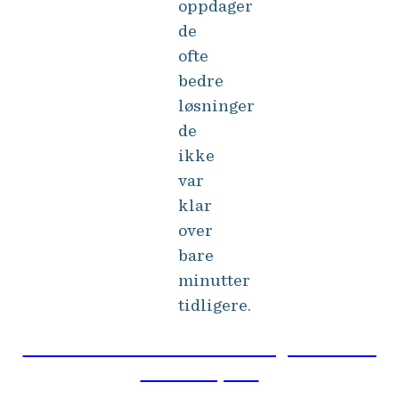
oppdager
de
ofte
bedre
løsninger
de
ikke
var
klar
over
bare
minutter
tidligere.
Er du klar for å ta bedre beslutninger? Les mer
om verktøyene.