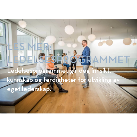
programmer. Les mer her:
LES MER:
LEDELSESPROGRAMMET
Ledelsesprogrammet gir deg innsikt,
kunnskap og ferdigheter for utvikling av
eget lederskap.