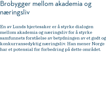
Brobygger mellom akademia og
næringsliv
En av Lunds hjertesaker er å styrke dialogen
mellom akademia og næringsliv for å styrke
samfunnets forståelse av betydningen av et godt og
konkurransedyktig næringsliv. Han mener Norge
har et potensial for forbedring på dette området.
– Jeg tror det er et større
potensial i Norge for at
akademiske institusjoner kan
spille en bedre rolle i