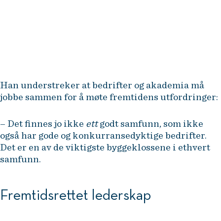
samfunnsdiskursen om hvordan
man utvikler et godt næringsliv.
Helge Lund , Executive in Residence ved NHH
Executive
Han understreker at bedrifter og akademia må
jobbe sammen for å møte fremtidens utfordringer:
– Det finnes jo ikke
ett
godt samfunn, som ikke
også har gode og konkurransedyktige bedrifter.
Det er en av de viktigste byggeklossene i ethvert
samfunn.
Fremtidsrettet lederskap