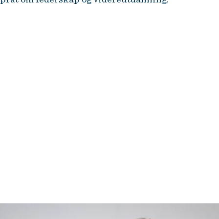
– Vi lever med internasjonal
konflikt, krig og større sosiale
spenninger, samtidig som vi
opplever en eksplosiv
teknologiutvikling.
Teknologiutviklingen er kanskje
også med på å forsterke noen av
de andre utfordringene vi har,
sier en engasjert Lund.