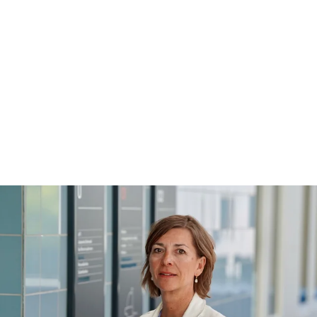
videreutdanning er at vi alltid er
på ballen når det gjelder
forskning, teori og praksis. Helge
Lund er en leder i toppklasse
med sin imponerende merittliste
fra norsk og internasjonalt
næringsliv, sier Stensaker.