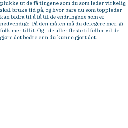
plukke ut de få tingene som du som leder virkelig
skal bruke tid på, og hvor bare du som toppleder
kan bidra til å få til de endringene som er
nødvendige. På den måten må du delegere mer, gi
folk mer tillit. Og i de aller fleste tilfeller vil de
gjøre det bedre enn du kunne gjort det.
NHH Executive tilbyr etter- og
videreutdanning for erfarne
ledere og fagspesialister i
næringsliv og offentlig
forvaltning. Dette er noen av våre