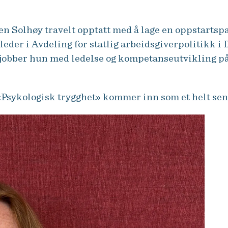
n Solhøy travelt opptatt med å lage en oppstartspa
der i Avdeling for statlig arbeidsgiverpolitikk i D
obber hun med ledelse og kompetanseutvikling på t
Psykologisk trygghet» kommer inn som et helt sent