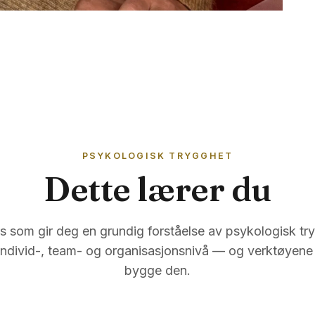
 ha med inn i arbeidet jeg gjør. B
ingsleder er relevant, enten jeg 
r, sier Solhøy.