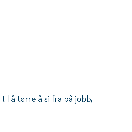
e enige om alt.
il å tørre å si fra på jobb,