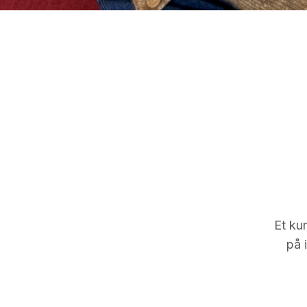
– For meg er dette veldig nyttig å
kunnskapen jeg trenger som utredn
selv skal bli en bedre prosjektlede