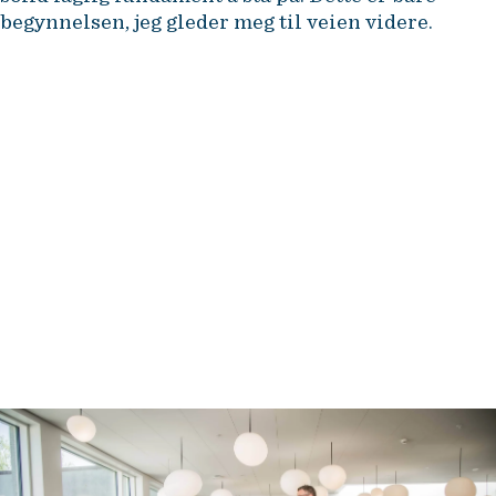
begynnelsen, jeg gleder meg til veien videre.
NHH Executive tilbyr etter- og
videreutdanning for erfarne
ledere og fagspesialister i
næringsliv og offentlig
forvaltning. Dette er noen av våre
programmer. Les mer her: