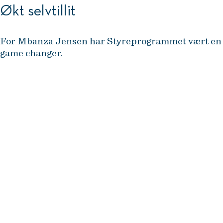
Økt selvtillit
For Mbanza Jensen har Styreprogrammet vært en
game changer.
er
– Jeg har fått økt selvtillit og
trygghet i styrerollen. Nå vet jeg
mer om hva som kreves av meg,
og jeg har verktøyene jeg trenger
for å gjøre en forskjell. Jeg
anbefaler programmet på det