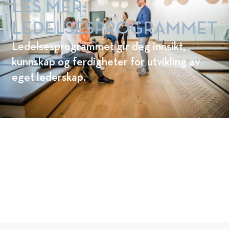
LES MER:
LEDELSESPROGRAMMET
Ledelsesprogrammet gir deg innsikt,
kunnskap og ferdigheter for utvikling av
eget lederskap.
FINN UT HVILKET STUDIE FRA NHH
EXECUTIVE SOM PASSER FOR
DEG