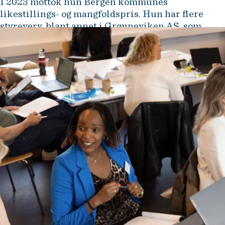
I 2023 mottok hun Bergen kommunes
likestillings- og mangfoldspris. Hun har flere
styreverv, blant annet i Grønneviken AS, som
tilbyr jobb- og opplæringsmuligheter til personer
som har utfordringer med å komme inn på det
ordinære arbeidsmarkedet.