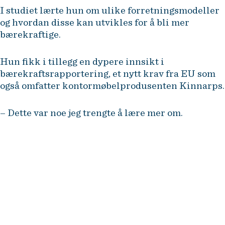
I studiet lærte hun om ulike forretningsmodeller
og hvordan disse kan utvikles for å bli mer
bærekraftige.
Hun fikk i tillegg en dypere innsikt i
bærekraftsrapportering, et nytt krav fra EU som
også omfatter kontormøbelprodusenten Kinnarps.
– Dette var noe jeg trengte å lære mer om.
– Hvordan kan vi lage en
forretningsmodell som avgir
mindre CO2? Hvordan kan vi
markedsføre oss, når ikke målet