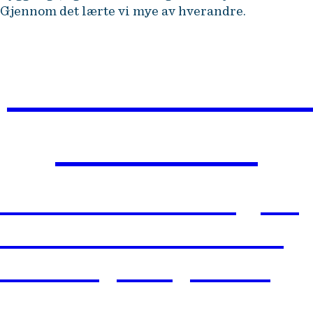
Gjennom det lærte vi mye av hverandre.
BÆREKRAFTIG
BUSINESS
Lær hvordan du kan gjøre
bærekraft til lønnsomme
forretningsmuligheter og
strategiske