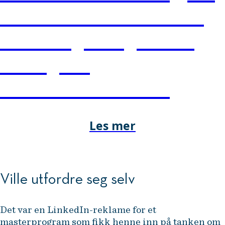
bærekraft til lønnsomme
forretningsmuligheter og
strategiske
konkurransefortrinn.
Les mer
Ville utfordre seg selv
Det var en LinkedIn-reklame for et
masterprogram som fikk henne inn på tanken om