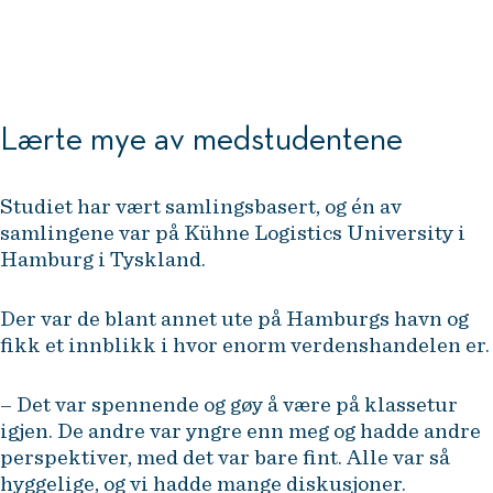
er at folk skal kjøpe mest mulig?
Liv Tveter, adm. dir. Kinnarps Norge
Lærte mye av medstudentene
Studiet har vært samlingsbasert, og én av
samlingene var på Kühne Logistics University i
Hamburg i Tyskland.
Der var de blant annet ute på Hamburgs havn og
fikk et innblikk i hvor enorm verdenshandelen er.
– Det var spennende og gøy å være på klassetur
igjen. De andre var yngre enn meg og hadde andre
perspektiver, med det var bare fint. Alle var så
hyggelige, og vi hadde mange diskusjoner.