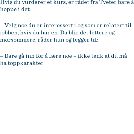
Hvis du vurderer et kurs, er rådet fra Tveter bare å
hoppe i det.
– Velg noe du er interessert i og som er relatert til
jobben, hvis du har en. Da blir det lettere og
morsommere, råder hun og legger til:
– Bare gå inn for å lære noe – ikke tenk at du må
ha toppkarakter.
NHH Executive tilbyr etter- og
videreutdanning for erfarne
ledere og fagspesialister i
næringsliv og offentlig