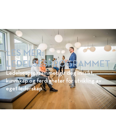
forvaltning. Dette er noen av våre
programmer. Les mer her:
LES MER:
LEDELSESPROGRAMMET
Ledelsesprogrammet gir deg innsikt,
kunnskap og ferdigheter for utvikling av
eget lederskap.