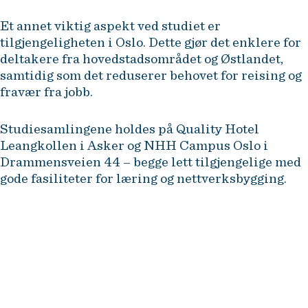
Et annet viktig aspekt ved studiet er
tilgjengeligheten i Oslo. Dette gjør det enklere for
deltakere fra hovedstadsområdet og Østlandet,
samtidig som det reduserer behovet for reising og
fravær fra jobb.
Studiesamlingene holdes på Quality Hotel
Leangkollen i Asker og NHH Campus Oslo i
Drammensveien 44 – begge lett tilgjengelige med
gode fasiliteter for læring og nettverksbygging.
NHH Executive tilbyr etter- og
videreutdanning for erfarne
ledere og fagspesialister i