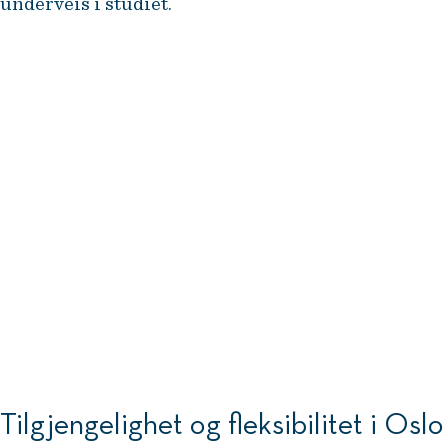
underveis i studiet.
Flere deltakere opplever å kunne
bruke det de lærer umiddelbart,
noe som gir en helt annen
læringseffekt. Samtidig drar
organisasjonene de jobber for
stor nytte av dette.
Iver Bragelien, NHH-forsker og programleder
Tilgjengelighet og fleksibilitet i Oslo