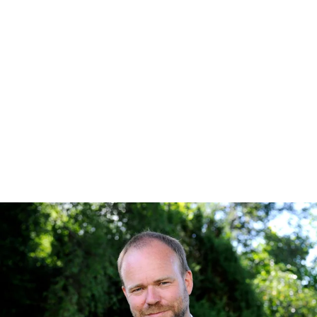
kunne presentere og diskutere
faglige problemstillinger,
teoretiske perspektiver,
metodiske vurderinger og
analyser innen strategisk
økonomistyring.
Iver Bragelien, NHH-forsker og programleder