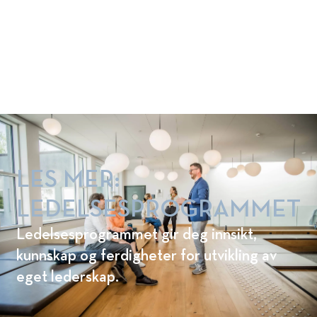
næringsliv og offentlig
forvaltning. Dette er noen av våre
programmer. Les mer her:
LES MER:
LEDELSESPROGRAMMET
Ledelsesprogrammet gir deg innsikt,
kunnskap og ferdigheter for utvikling av
eget lederskap.