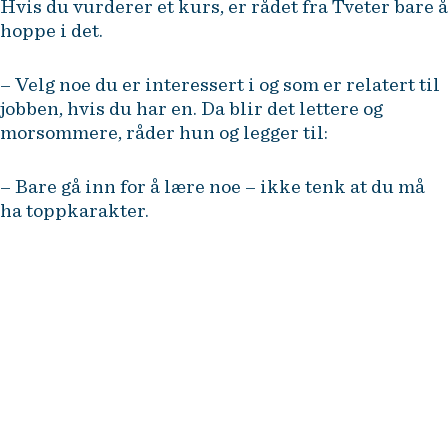
Hvis du vurderer et kurs, er rådet fra Tveter bare å
hoppe i det.
– Velg noe du er interessert i og som er relatert til
jobben, hvis du har en. Da blir det lettere og
morsommere, råder hun og legger til:
– Bare gå inn for å lære noe – ikke tenk at du må
ha toppkarakter.
NHH Executive tilbyr etter- og
videreutdanning for erfarne
ledere og fagspesialister i
næringsliv og offentlig