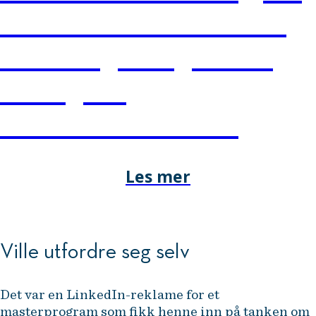
bærekraft til lønnsomme
forretningsmuligheter og
strategiske
konkurransefortrinn.
Les mer
Ville utfordre seg selv
Det var en LinkedIn-reklame for et
masterprogram som fikk henne inn på tanken om