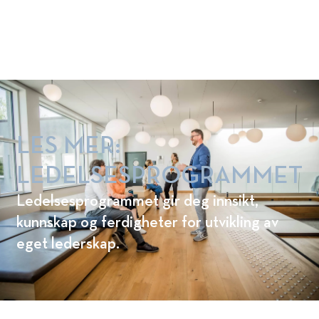
forvaltning. Dette er noen av våre
programmer. Les mer her:
LES MER:
LEDELSESPROGRAMMET
Ledelsesprogrammet gir deg innsikt,
kunnskap og ferdigheter for utvikling av
eget lederskap.