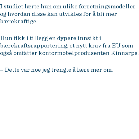
I studiet lærte hun om ulike forretningsmodeller
og hvordan disse kan utvikles for å bli mer
bærekraftige.
Hun fikk i tillegg en dypere innsikt i
bærekraftsrapportering, et nytt krav fra EU som
også omfatter kontormøbelprodusenten Kinnarps.
– Dette var noe jeg trengte å lære mer om.
– Hvordan kan vi lage en
forretningsmodell som avgir
mindre CO2? Hvordan kan vi
markedsføre oss, når ikke målet