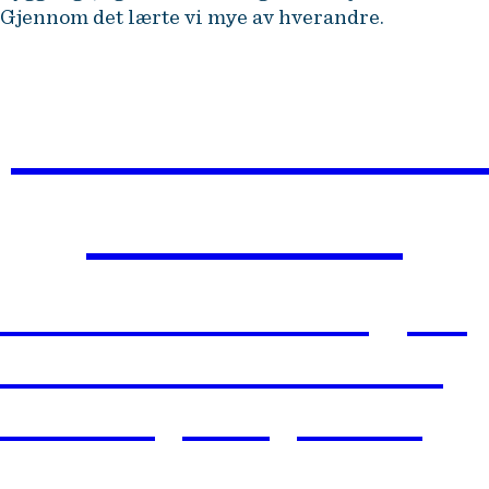
Gjennom det lærte vi mye av hverandre.
BÆREKRAFTIG
BUSINESS
Lær hvordan du kan gjøre
bærekraft til lønnsomme
forretningsmuligheter og
strategiske