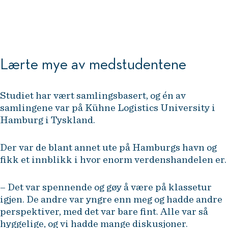
er at folk skal kjøpe mest mulig?
Liv Tveter, adm. dir. Kinnarps Norge
Lærte mye av medstudentene
Studiet har vært samlingsbasert, og én av
samlingene var på Kühne Logistics University i
Hamburg i Tyskland.
Der var de blant annet ute på Hamburgs havn og
fikk et innblikk i hvor enorm verdenshandelen er.
– Det var spennende og gøy å være på klassetur
igjen. De andre var yngre enn meg og hadde andre
perspektiver, med det var bare fint. Alle var så
hyggelige, og vi hadde mange diskusjoner.